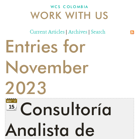
WCS COLOMBIA
WORK WITH US
NEWS
WCS VISUAL
Current Articles
|
Archives
|
Search
Entries for
PUBLICATIONS
PARTNERS AND PARTNERSHIPS
November
ANNUAL REPORT WCS COLOMBIA
2023
MEDIA COVERAGE
GRIEVANCE REDRESS MECHANISM
Consultoría
15
DONATE
Analista de