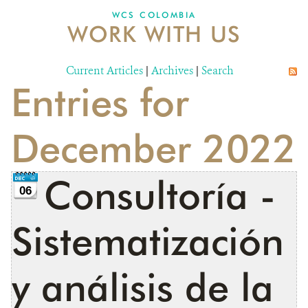
WCS COLOMBIA
WORK WITH US
NEWS
WCS VISUAL
Current Articles
|
Archives
|
Search
Entries for
PUBLICATIONS
PARTNERS AND PARTNERSHIPS
December 2022
ANNUAL REPORT WCS COLOMBIA
Consultoría -
MEDIA COVERAGE
06
GRIEVANCE REDRESS MECHANISM
Sistematización
DONATE
y análisis de la