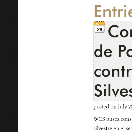
Entri
Con
28
de Po
contr
Silve
posted on July 2
WCS busca consult
silvestre en el se