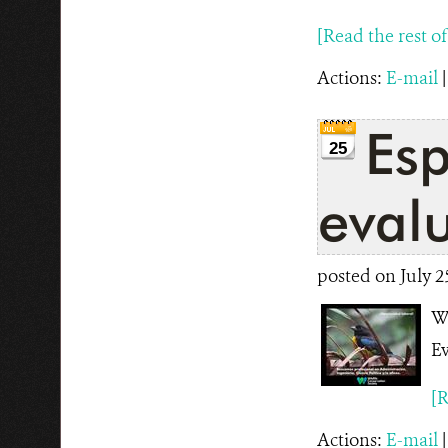
[Read the rest of t
Actions:
E-mail
Esp
25
eval
posted on July 25
WC
Ev
[R
Actions:
E-mail