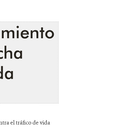
imiento
ucha
da
ra el tráfico de vida