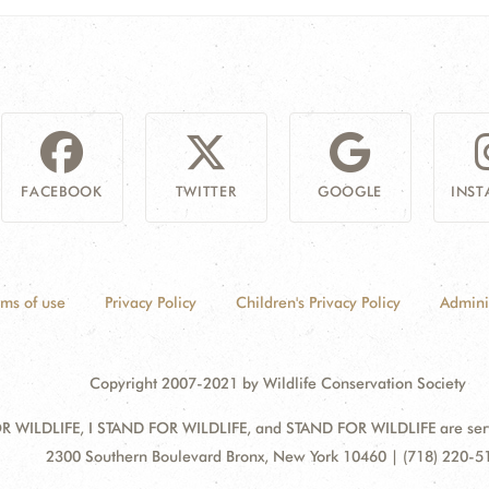
FACEBOOK
TWITTER
GOOGLE
INS
rms of use
Privacy Policy
Children's Privacy Policy
Admini
Copyright 2007-2021 by Wildlife Conservation Society
 WILDLIFE, I STAND FOR WILDLIFE, and STAND FOR WILDLIFE are servic
Address:
2300 Southern Boulevard Bronx, New York 10460 | (718) 220-5