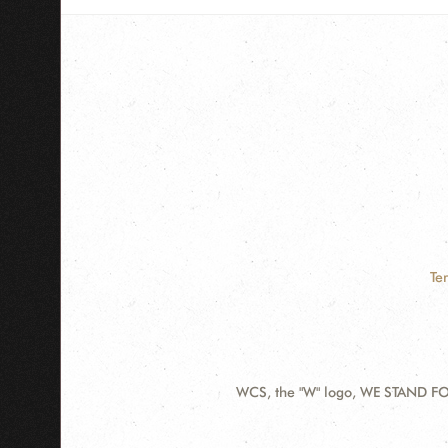
Te
WCS, the "W" logo, WE STAND FOR
Contact
Information