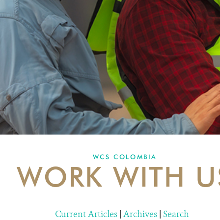
WCS COLOMBIA
WORK WITH U
Current Articles
|
Archives
|
Search