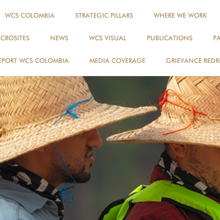
WCS COLOMBIA
STRATEGIC PILLARS
WHERE WE WORK
ICROSITES
NEWS
WCS VISUAL
PUBLICATIONS
P
EPORT WCS COLOMBIA
MEDIA COVERAGE
GRIEVANCE REDR