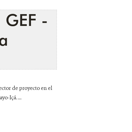
o GEF -
a
ector de proyecto en el
-Içá. ...