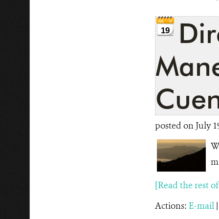
Dir
19
Mane
Cuen
posted on July 1
WC
ma
[Read the rest of t
Actions:
E-mail