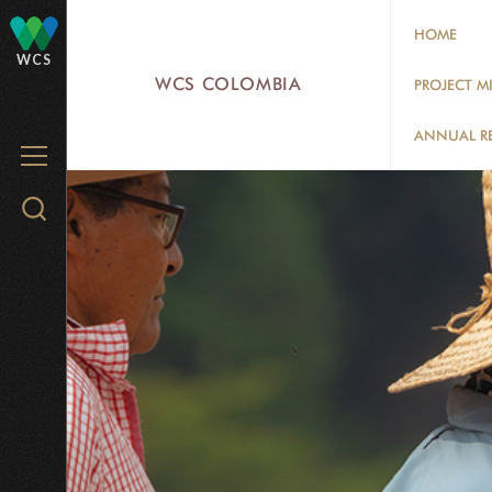
Skip
HOME
to
WCS
main
WCS COLOMBIA
PROJECT M
content
ANNUAL R
MENU
Search
WCS.org