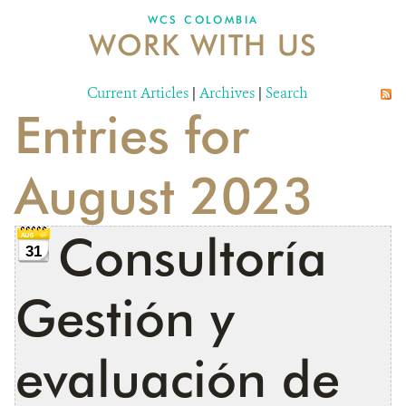
WCS COLOMBIA
WORK WITH US
NEWS
WCS VISUAL
Current Articles
|
Archives
|
Search
Entries for
PUBLICATIONS
PARTNERS AND PARTNERSHIPS
August 2023
ANNUAL REPORT WCS COLOMBIA
Consultoría
MEDIA COVERAGE
31
GRIEVANCE REDRESS MECHANISM
Gestión y
DONATE
evaluación de