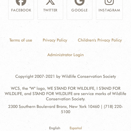
FACEBOOK
TWITTER
GOOGLE
INSTAGRAM
Terms of use
Privacy Policy
Children's Privacy Policy
Administrator Login
Copyright 2007-2021 by Wildlife Conservation Society
WCS, the "W" logo, WE STAND FOR WILDLIFE, I STAND FOR
WILDLIFE, and STAND FOR WILDLIFE are service marks of Wildlife
Conservation Society.
Contact
Address:
2300 Southern Boulevard Bronx, New York 10460 | (718) 220-
Information
5100
English
Español