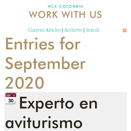
WCS COLOMBIA
WORK WITH US
NEWS
WCS VISUAL
Current Articles
|
Archives
|
Search
Entries for
PUBLICATIONS
PARTNERS AND PARTNERSHIPS
September
ANNUAL REPORT WCS COLOMBIA
2020
MEDIA COVERAGE
GRIEVANCE REDRESS MECHANISM
Experto en
30
DONATE
aviturismo