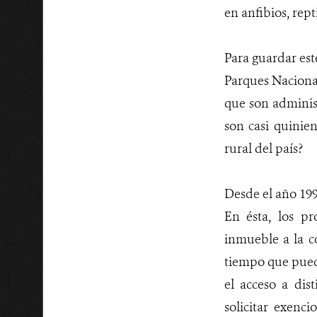
en anfibios, rept
Para guardar este
Parques Nacional
que son administ
son casi quinie
rural del país?
Desde el año 199
En ésta, los p
inmueble a la c
tiempo que puede
el acceso a dis
solicitar exenci