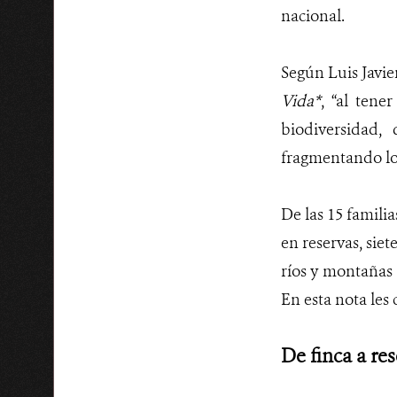
nacional.
Según Luis Javi
Vida*
, “al tene
biodiversidad,
fragmentando los
De las 15 famili
en reservas, siet
ríos y montañas 
En esta nota les 
De finca a re