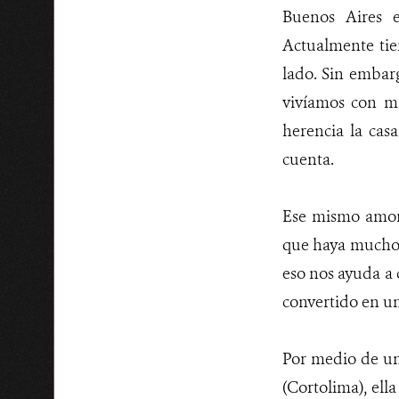
Buenos Aires e
Actualmente tie
lado. Sin embarg
vivíamos con m
herencia la cas
cuenta.
Ese mismo amor 
que haya muchos 
eso nos ayuda a
convertido en u
Por medio de un
(Cortolima), ell