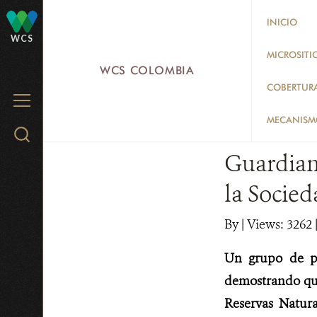
Skip
INICIO
to
WCS
main
MICROSITI
WCS COLOMBIA
content
COBERTUR
MENU
MECANISMO
Search
WCS.org
Guardiane
la Socied
By
|
Views: 3262
Un grupo de pr
demostrando que
Reservas Natura