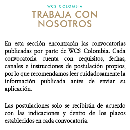
WCS COLOMBIA
TRABAJA CON
NOTICIAS
NOSOTROS
WCS VISUAL
PUBLICACIONES
En esta sección encontrarán las convocatorias
publicadas por parte de WCS Colombia. Cada
ALIADOS Y ALIANZAS
convocatoria cuenta con requisitos, fechas,
canales e instrucciones de postulación propios,
COBERTURA EN MEDIOS DE COMUNICACIÓN
por lo que recomendamos leer cuidadosamente la
INFORME ANUAL WCS
información publicada antes de enviar su
aplicación.
MECANISMO DE ATENCIÓN DE QUEJAS Y RECLAMOS
Las postulaciones solo se recibirán de acuerdo
DONA
con las indicaciones y dentro de los plazos
establecidos en cada convocatoria.