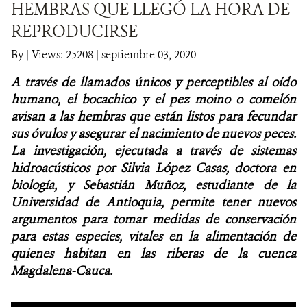
HEMBRAS QUE LLEGÓ LA HORA DE
REPRODUCIRSE
NOTICIAS
By
|
Views: 25208
| septiembre 03, 2020
WCS VISUAL
A través de llamados únicos y perceptibles al oído
PUBLICACIONES
humano, el bocachico y el pez moino o comelón
avisan a las hembras que están listos para fecundar
ALIADOS Y ALIANZAS
sus óvulos y asegurar el nacimiento de nuevos peces.
La investigación, ejecutada a través de sistemas
COBERTURA EN MEDIOS DE COMUNICACIÓN
hidroacústicos por Silvia López Casas, doctora en
biología, y Sebastián Muñoz, estudiante de la
INFORME ANUAL WCS
Universidad de Antioquia, permite tener nuevos
argumentos para tomar medidas de conservación
MECANISMO DE ATENCIÓN DE QUEJAS Y RECLAMOS
para estas especies, vitales en la alimentación de
quienes habitan en las riberas de la cuenca
DONA
Magdalena-Cauca.