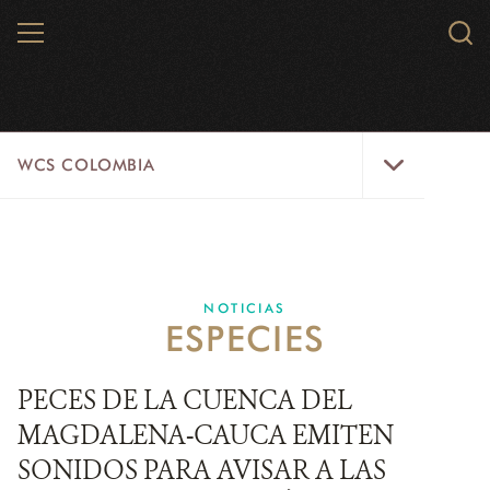
Skip
MENU
Sear
to
WCS.
main
WCS
content
WCS
WCS COLOMBIA
Colombia
Menu
INICIO
WCS COLOMBIA
NOTICIAS
ESPECIES
EJES ESTRATÉGICOS
AQUÍ TRABAJAMOS
PECES DE LA CUENCA DEL
MAGDALENA-CAUCA EMITEN
LÍNEAS DE ACCIÓN
SONIDOS PARA AVISAR A LAS
MICROSITIOS