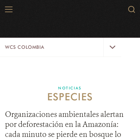
Skip
MENU
Sear
to
WCS.
main
WCS
content
WCS
WCS COLOMBIA
Colombia
Menu
INICIO
WCS COLOMBIA
NOTICIAS
ESPECIES
EJES ESTRATÉGICOS
AQUÍ TRABAJAMOS
Organizaciones ambientales alertan
por deforestación en la Amazonía:
LÍNEAS DE ACCIÓN
cada minuto se pierde en bosque lo
MICROSITIOS