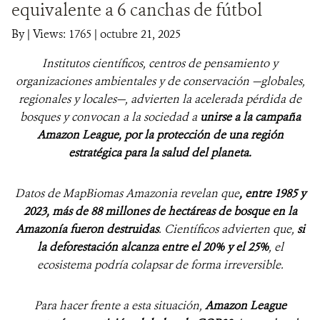
equivalente a 6 canchas de fútbol
NOTICIAS
By
|
Views: 1765
| octubre 21, 2025
Institutos científicos, centros de pensamiento y
WCS VISUAL
organizaciones ambientale
s y de conservación —globales,
PUBLICACIONES
regionales y locales—, advierten la acelerada pérdida de
bosques y convocan a la sociedad a
unirse a la campaña
ALIADOS Y ALIANZAS
Amazon League, por la protección de una región
estratégica para la salud del planeta.
COBERTURA EN MEDIOS DE COMUNICACIÓN
Datos de MapBiomas Amazonia revelan que
, entre 1985 y
INFORME ANUAL WCS
2023, más de 88 millones de hectáreas de bosque en la
MECANISMO DE ATENCIÓN DE QUEJAS Y RECLAMOS
Amazonía fueron destruidas
. Científicos advierten que,
si
la deforestación alcanza entre el 20% y el 25%
, el
ecosistema podría colapsar de forma irreversible.
DONA
Para hacer frente a esta situación,
Amazon League