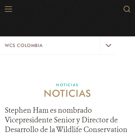
Skip
MENU
Sear
to
WCS.
main
WCS
content
WCS
WCS COLOMBIA
Colombia
Menu
INICIO
WCS COLOMBIA
NOTICIAS
NOTICIAS
EJES ESTRATÉGICOS
AQUÍ TRABAJAMOS
Stephen Ham es nombrado
Vicepresidente Senior y Director de
LÍNEAS DE ACCIÓN
Desarrollo de la Wildlife Conservation
MICROSITIOS