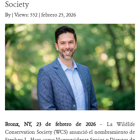
Society
NOTICIAS
By
|
Views: 552
| febrero 25, 2026
WCS VISUAL
PUBLICACIONES
ALIADOS Y ALIANZAS
COBERTURA EN MEDIOS DE COMUNICACIÓN
INFORME ANUAL WCS
MECANISMO DE ATENCIÓN DE QUEJAS Y RECLAMOS
DONA
Bronx, NY, 23 de febrero de 2026
– La Wildlife
Conservation Society (WCS) anunció el nombramiento de
Stephen L. Ham como Vicepresidente Senior y Director de