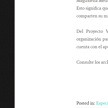
Magdalena Medio 
Esto significa q
comparten su mi
Del Proyecto V
organización par
cuenta con el a
Consulte los arc
Posted in:
Espec