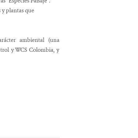
s “Especies Paisaje”.
s y plantas que
arácter ambiental (una
petrol y WCS Colombia, y