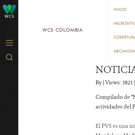
Skip
INICIO
to
WCS
main
MICROSITI
WCS COLOMBIA
content
COBERTUR
MENU
MECANISMO
Search
WCS.org
NOTICIA
By
|
Views: 3821
Compilado de "No
actividades del 
El PVS es una ini