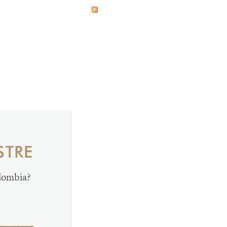
STRE
olombia?