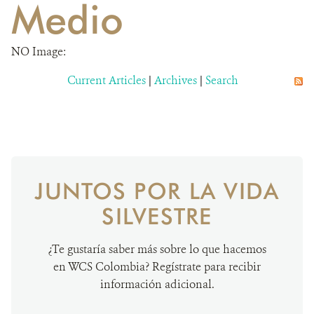
Medio
NOTICIAS
NO Image:
WCS VISUAL
Current Articles
|
Archives
|
Search
PUBLICACIONES
ALIADOS Y ALIANZAS
COBERTURA EN MEDIOS DE COMUNICACIÓN
JUNTOS POR LA VIDA
INFORME ANUAL WCS
SILVESTRE
MECANISMO DE ATENCIÓN DE QUEJAS Y RECLAMOS
¿Te gustaría saber más sobre lo que hacemos
DONA
en WCS Colombia? Regístrate para recibir
información adicional.