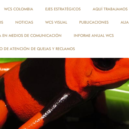
WCS COLOMBIA
EJES ESTRATÉGICOS
AQUÍ TRABAJAMOS
OS
NOTICIAS
WCS VISUAL
PUBLICACIONES
ALI
A EN MEDIOS DE COMUNICACIÓN
INFORME ANUAL WCS
 DE ATENCIÓN DE QUEJAS Y RECLAMOS