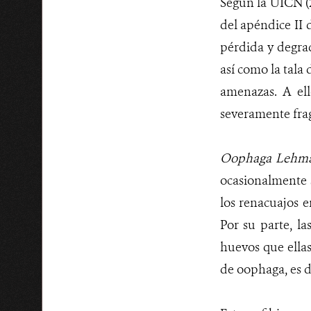
Según la UICN (2
del apéndice II d
pérdida y degrad
así como la tala 
amenazas. A el
severamente fra
Oophaga Lehm
ocasionalmente s
los renacuajos e
Por su parte, la
huevos que ellas
de oophaga, es d