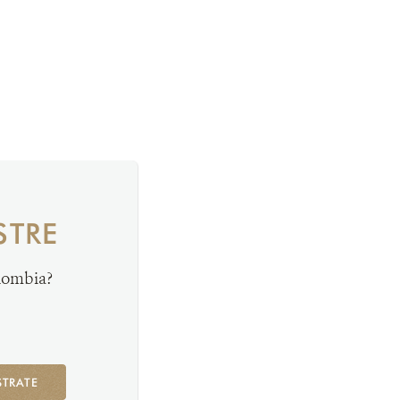
STRE
olombia?
STRATE