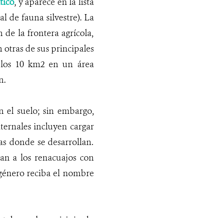
tico
, y aparece en la lista
al de fauna silvestre). La
de la frontera agrícola,
n otras de sus principales
 los 10 km
2
en un área
n.
n el suelo; sin embargo,
aternales incluyen cargar
tas donde se desarrollan.
tan a los renacuajos con
 género reciba el nombre