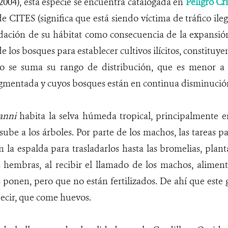
004), esta especie
se encuentra catalogada en
Peligro Crí
e CITES (significa que está siendo víctima de tráfico ileg
ación de su hábitat como consecuencia de la expansión 
de los bosques para establecer cultivos ilícitos, constituye
lo se suma su rango de distribución, que es menor a
gmentada y cuyos bosques están en continua disminució
anni
habita la selva húmeda tropical, principalmente e
ube a los árboles. Por parte de los machos, las tareas p
n la espalda para trasladarlos hasta las bromelias, plan
s hembras, al recibir el llamado de los machos, alimen
 ponen, pero que no están fertilizados. De ahí que este
ecir, que come huevos.