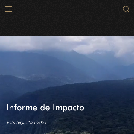
Skip
MENU
Sear
to
WCS.
main
WCS Colombia
content
Informe de Impacto
Estrategia 2021-2025