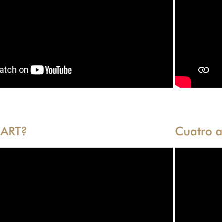
MART?
Cuatro a