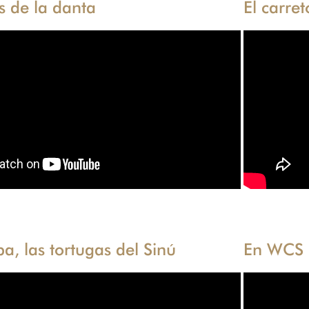
as de la danta
El carret
a, las tortugas del Sinú
En WCS 