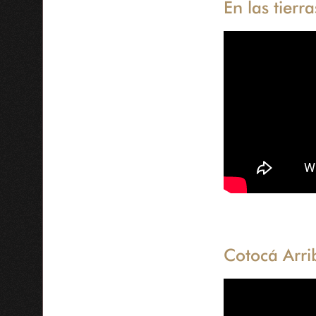
En las tierr
Cotocá Arrib