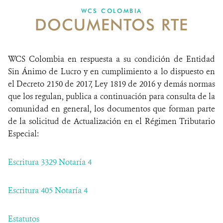
WCS COLOMBIA
DOCUMENTOS RTE
NOTICIAS
WCS VISUAL
WCS Colombia en respuesta a su condición de Entidad
PUBLICACIONES
Sin Ánimo de Lucro y en cumplimiento a lo dispuesto en
el Decreto 2150 de 2017, Ley 1819 de 2016 y demás normas
ALIADOS Y ALIANZAS
que los regulan, publica a continuación para consulta de la
comunidad en general, los documentos que forman parte
COBERTURA EN MEDIOS DE COMUNICACIÓN
de la solicitud de Actualización en el Régimen Tributario
Especial:
INFORME ANUAL WCS
MECANISMO DE ATENCIÓN DE QUEJAS Y RECLAMOS
Escritura 3329 Notaría 4
DONA
Escritura 405 Notaría 4
Estatutos