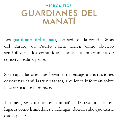
MICROSITIOS
GUARDIANES DEL
NOTICIAS
MANATÍ
WCS VISUAL
PUBLICACIONES
Los
guardianes del manatí
,
con sede en la vereda Bocas
del Carare, de Puerto Parra, tienen como objetivo
ALIADOS Y ALIANZAS
sensibilizar a las comunidades sobre la importancia de
conservar esta especie.
COBERTURA EN MEDIOS DE COMUNICACIÓN
INFORME ANUAL WCS
Son capacitadores que llevan un mensaje a instituciones
educativas, familias y visitantes, a quienes informan sobre
MECANISMO DE ATENCIÓN DE QUEJAS Y RECLAMOS
la presencia de la especie.
DONA
También, se vinculan en campañas de restauración en
lugares como humedales y ciénagas, donde sabe que existe
esta especie.