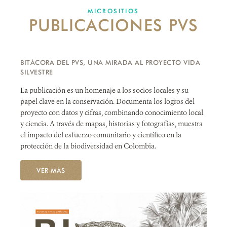
MICROSITIOS
PUBLICACIONES PVS
NOTICIAS
WCS VISUAL
BITÁCORA DEL PVS, UNA MIRADA AL PROYECTO VIDA
PUBLICACIONES
SILVESTRE
La publicación es un homenaje a los socios locales y su
ALIADOS Y ALIANZAS
papel clave en la conservación. Documenta los logros del
proyecto con datos y cifras, combinando conocimiento local
COBERTURA EN MEDIOS DE COMUNICACIÓN
y ciencia. A través de mapas, historias y fotografías, muestra
el impacto del esfuerzo comunitario y científico en la
INFORME ANUAL WCS
protección de la biodiversidad en Colombia.
MECANISMO DE ATENCIÓN DE QUEJAS Y RECLAMOS
VER MÁS
DONA