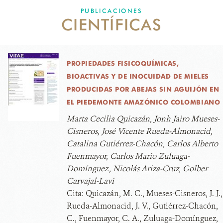
PUBLICACIONES
CIENTÍFICAS
NOTICIAS
WCS VISUAL
PROPIEDADES FISICOQUÍMICAS,
PUBLICACIONES
BIOACTIVAS Y DE INOCUIDAD DE MIELES
PRODUCIDAS POR ABEJAS SIN AGUIJÓN EN
ALIADOS Y ALIANZAS
EL PIEDEMONTE AMAZÓNICO COLOMBIANO
COBERTURA EN MEDIOS DE COMUNICACIÓN
Marta Cecilia Quicazán, Jonh Jairo Mueses-
Cisneros, José Vicente Rueda-Almonacid,
INFORME ANUAL WCS
Catalina Gutiérrez-Chacón, Carlos Alberto
Fuenmayor, Carlos Mario Zuluaga-
MECANISMO DE ATENCIÓN DE QUEJAS Y RECLAMOS
Domínguez , Nicolás Ariza-Cruz, Golber
Carvajal-Lavi
DONA
Cita:
Quicazán, M. C., Mueses-Cisneros, J. J.,
Rueda-Almonacid, J. V., Gutiérrez-Chacón,
C., Fuenmayor, C. A., Zuluaga-Domínguez,