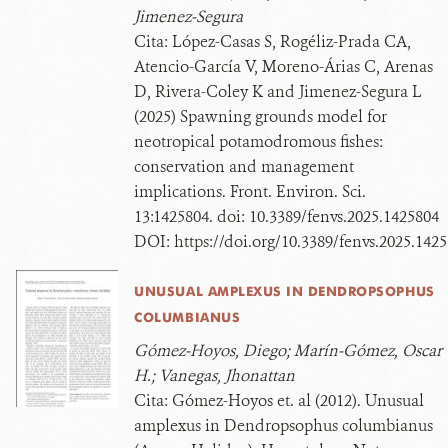
Jimenez-Segura
Cita:
López-Casas S, Rogéliz-Prada CA,
Atencio-García V, Moreno-Árias C, Arenas
D, Rivera-Coley K and Jimenez-Segura L
(2025) Spawning grounds model for
neotropical potamodromous fishes:
conservation and management
implications. Front. Environ. Sci.
13:1425804. doi: 10.3389/fenvs.2025.1425804
DOI:
https://doi.org/10.3389/fenvs.2025.142
UNUSUAL AMPLEXUS IN DENDROPSOPHUS
COLUMBIANUS
Gómez-Hoyos, Diego; Marín-Gómez, Oscar
H.; Vanegas, Jhonattan
Cita:
Gómez-Hoyos et. al (2012). Unusual
amplexus in Dendropsophus columbianus