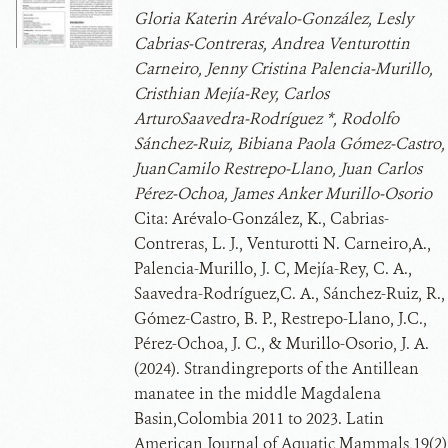
Gloria Katerin Arévalo-González, Lesly
Cabrias-Contreras, Andrea Venturottin
Carneiro, Jenny Cristina Palencia-Murillo,
Cristhian Mejía-Rey, Carlos
ArturoSaavedra-Rodríguez *, Rodolfo
Sánchez-Ruiz, Bibiana Paola Gómez-Castro,
JuanCamilo Restrepo-Llano, Juan Carlos
Pérez-Ochoa, James Anker Murillo-Osorio
Cita:
Arévalo-González, K., Cabrias-
Contreras, L. J., Venturotti N. Carneiro,A.,
Palencia-Murillo, J. C, Mejía-Rey, C. A.,
Saavedra-Rodríguez,C. A., Sánchez-Ruiz, R.,
Gómez-Castro, B. P., Restrepo-Llano, J.C.,
Pérez-Ochoa, J. C., & Murillo-Osorio, J. A.
(2024). Strandingreports of the Antillean
manatee in the middle Magdalena
Basin,Colombia 2011 to 2023. Latin
American Journal of Aquatic Mammals,19(2)