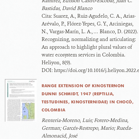
Ramirez, Edisson Castro-Escobar, Juan C.
Bastidas, David Blanco
Cita:
Suarez, A., Ruiz-Agudelo, C. A., Arias-
Arévalo, P., Flórez-Yepes, G. Y., Arciniegas,
N., Vargas-Marín, L. A., … Blanco, D. (2022).
Recognizing, normalizing and articulating:
An approach to highlight plural values of
water ecosystem services in Colombia.
Heliyon, 8(9).
DOI:
https://doi.org/10.1016/j.heliyon.2022
RANGE EXTENSION OF KINOSTERNON
DUNNI SCHMIDT, 1947 (REPTILIA,
TESTUDINES, KINOSTERNIDAE) IN CHOCÓ,
COLOMBIA
Renteria-Moreno, Luis; Forero-Medina,
German; Garcés-Restrepo, Mario; Rueda-
Almonacid, José