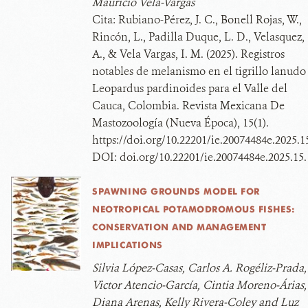
Mauricio Vela-Vargas
Cita:
Rubiano-Pérez, J. C., Bonell Rojas, W.,
Rincón, L., Padilla Duque, L. D., Velasquez,
A., & Vela Vargas, I. M. (2025). Registros
notables de melanismo en el tigrillo lanudo
Leopardus pardinoides para el Valle del
Cauca, Colombia. Revista Mexicana De
Mastozoología (Nueva Época), 15(1).
https://doi.org/10.22201/ie.20074484e.2025.1
DOI:
doi.org/10.22201/ie.20074484e.2025.15.
SPAWNING GROUNDS MODEL FOR
NEOTROPICAL POTAMODROMOUS FISHES:
CONSERVATION AND MANAGEMENT
IMPLICATIONS
Silvia López-Casas, Carlos A. Rogéliz-Prada,
Victor Atencio-García, Cintia Moreno-Árias,
Diana Arenas, Kelly Rivera-Coley and Luz