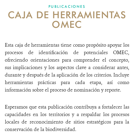
PUBLICACIONES
CAJA DE HERRAMIENTAS
NOTICIAS
OMEC
WCS VISUAL
PUBLICACIONES
Esta caja de herramientas tiene como propósito apoyar los
procesos de identificación de potenciales OMEC,
ALIADOS Y ALIANZAS
ofreciendo orientaciones para comprender el concepto,
sus implicaciones y los aspectos clave a considerar antes,
COBERTURA EN MEDIOS DE COMUNICACIÓN
durante y después de la aplicación de los criterios. Incluye
INFORME ANUAL WCS
herramientas prácticas para cada etapa, así como
información sobre el proceso de nominación y reporte.
MECANISMO DE ATENCIÓN DE QUEJAS Y RECLAMOS
Esperamos que esta publicación contribuya a fortalecer las
DONA
capacidades en los territorios y a respaldar los procesos
locales de reconocimiento de sitios estratégicos para la
conservación de la biodiversidad.