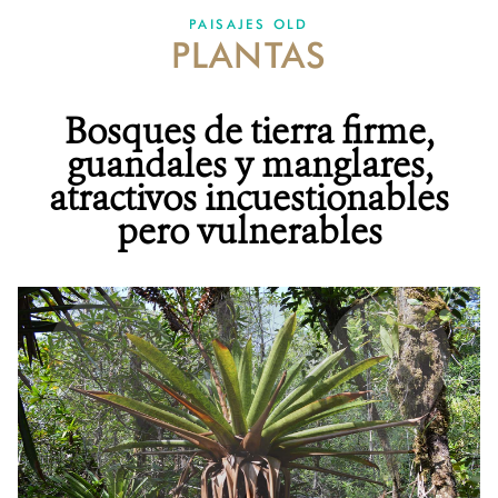
PAISAJES OLD
PLANTAS
NOTICIAS
WCS VISUAL
Bosques de tierra firme,
PUBLICACIONES
guandales y manglares,
atractivos incuestionables
ALIADOS Y ALIANZAS
pero vulnerables
COBERTURA EN MEDIOS DE COMUNICACIÓN
INFORME ANUAL WCS
MECANISMO DE ATENCIÓN DE QUEJAS Y RECLAMOS
DONA