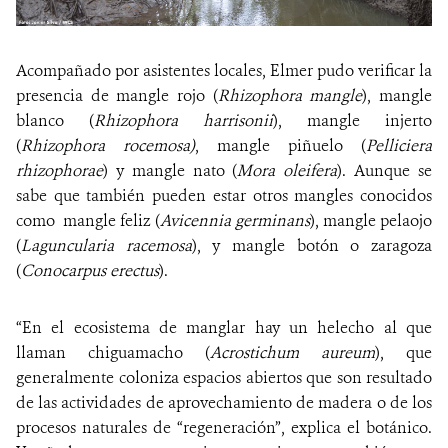
Acompañado por asistentes locales, Elmer pudo verificar la
presencia de mangle rojo (
Rhizophora mangle
), mangle
blanco (
Rhizophora harrisonii
), mangle injerto
(
Rhizophora rocemosa)
, mangle piñuelo (
Pelliciera
rhizophorae
) y mangle nato (
Mora oleifera
). Aunque se
sabe que también pueden estar otros mangles conocidos
como mangle feliz (
Avicennia germinans
), mangle pelaojo
(
Laguncularia racemosa
), y mangle botón o zaragoza
(
Conocarpus erectus
).
“En el ecosistema de manglar hay un helecho al que
llaman chiguamacho (
Acrostichum aureum
), que
generalmente coloniza espacios abiertos que son resultado
de las actividades de aprovechamiento de madera o de los
procesos naturales de “regeneración”, explica el botánico.