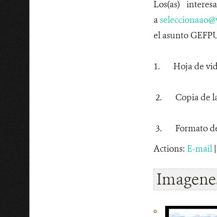
Los(as) intere
a
seleccionaao@
el asunto GEFPU
1. Hoja de vida 
2. Copia de la 
3. Formato de a
Actions:
E-mail
Imagenes