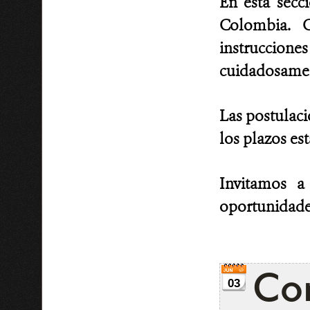
En esta secc
Colombia. C
instruccion
cuidadosament
Las postulaci
los plazos es
Invitamos a
oportunidade
Con
03