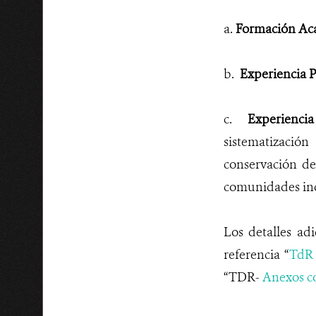
a.
Formación Ac
b.
Experiencia P
c.
Experiencia
sistematizació
conservación de
comunidades ind
Los detalles ad
referencia “
TdR 
“TDR-
Anexos co