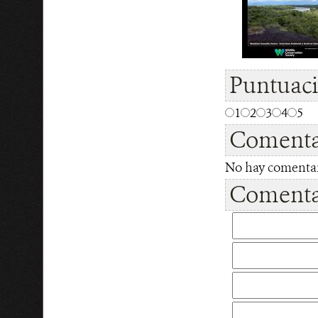
Puntuac
1
2
3
4
5
Comenta
No hay comentari
Comentar