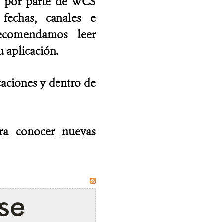
as por parte de WCS
fechas, canales e
recomendamos leer
 aplicación.
caciones y dentro de
ara conocer nuevas
se