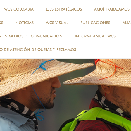
WCS COLOMBIA
EJES ESTRATÉGICOS
AQUÍ TRABAJAMOS
OS
NOTICIAS
WCS VISUAL
PUBLICACIONES
ALI
A EN MEDIOS DE COMUNICACIÓN
INFORME ANUAL WCS
 DE ATENCIÓN DE QUEJAS Y RECLAMOS