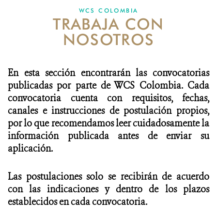
WCS COLOMBIA
TRABAJA CON
NOTICIAS
NOSOTROS
WCS VISUAL
PUBLICACIONES
En esta sección encontrarán las convocatorias
publicadas por parte de WCS Colombia. Cada
ALIADOS Y ALIANZAS
convocatoria cuenta con requisitos, fechas,
canales e instrucciones de postulación propios,
COBERTURA EN MEDIOS DE COMUNICACIÓN
por lo que recomendamos leer cuidadosamente la
INFORME ANUAL WCS
información publicada antes de enviar su
aplicación.
MECANISMO DE ATENCIÓN DE QUEJAS Y RECLAMOS
Las postulaciones solo se recibirán de acuerdo
DONA
con las indicaciones y dentro de los plazos
establecidos en cada convocatoria.