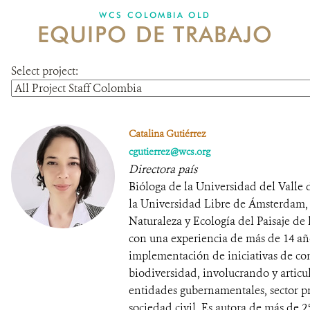
WCS COLOMBIA OLD
EQUIPO DE TRABAJO
NOTICIAS
WCS VISUAL
Select project:
PUBLICACIONES
ALIADOS Y ALIANZAS
Catalina Gutiérrez
cgutierrez@wcs.org
COBERTURA EN MEDIOS DE COMUNICACIÓN
Directora país
Bióloga de la Universidad del Valle 
INFORME ANUAL WCS
la Universidad Libre de Ámsterdam, 
MECANISMO DE ATENCIÓN DE QUEJAS Y RECLAMOS
Naturaleza y Ecología del Paisaje de
con una experiencia de más de 14 añ
implementación de iniciativas de con
DONA
biodiversidad, involucrando y artic
entidades gubernamentales, sector pr
sociedad civil. Es autora de más de 2