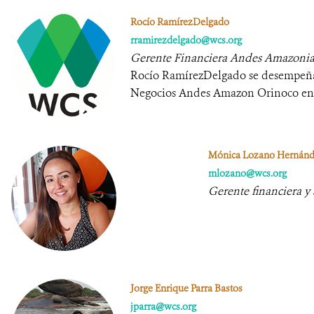
Rocío RamírezDelgado
rramirezdelgado@wcs.org
Gerente Financiera Andes Amazonia
Rocío RamírezDelgado se desempeñ
Negocios Andes Amazon Orinoco e
Mónica Lozano Hernán
mlozano@wcs.org
Gerente financiera y
Jorge Enrique Parra Bastos
jparra@wcs.org