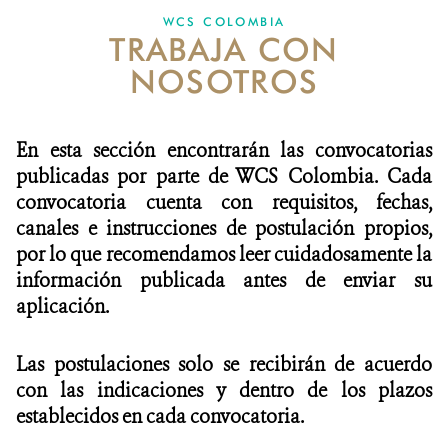
WCS COLOMBIA
TRABAJA CON
NOTICIAS
NOSOTROS
WCS VISUAL
PUBLICACIONES
En esta sección encontrarán las convocatorias
publicadas por parte de WCS Colombia. Cada
ALIADOS Y ALIANZAS
convocatoria cuenta con requisitos, fechas,
canales e instrucciones de postulación propios,
COBERTURA EN MEDIOS DE COMUNICACIÓN
por lo que recomendamos leer cuidadosamente la
INFORME ANUAL WCS
información publicada antes de enviar su
aplicación.
MECANISMO DE ATENCIÓN DE QUEJAS Y RECLAMOS
Las postulaciones solo se recibirán de acuerdo
DONA
con las indicaciones y dentro de los plazos
establecidos en cada convocatoria.