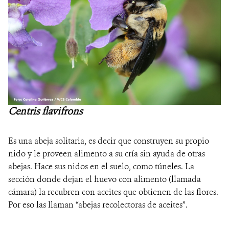
NOTICIAS
WCS VISUAL
PUBLICACIONES
ALIADOS Y ALIANZAS
Centris flavifrons
COBERTURA EN MEDIOS DE COMUNICACIÓN
INFORME ANUAL WCS
Es una abeja solitaria, es decir que construyen su propio
nido y le proveen alimento a su cría sin ayuda de otras
MECANISMO DE ATENCIÓN DE QUEJAS Y RECLAMOS
abejas. Hace sus nidos en el suelo, como túneles. La
sección donde dejan el huevo con alimento (llamada
cámara) la recubren con aceites que obtienen de las flores.
DONA
Por eso las llaman “abejas recolectoras de aceites”.