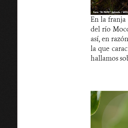
En la franja
del río Moc
así, en razó
la que carac
hallamos sob