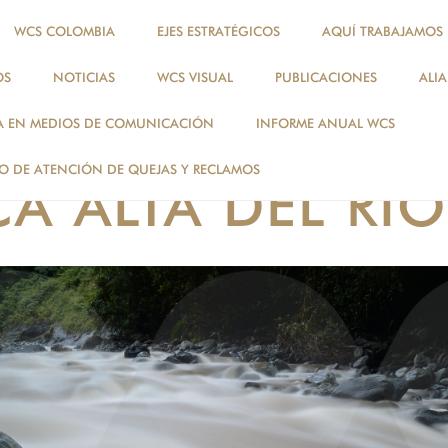
WCS COLOMBIA
EJES ESTRATÉGICOS
AQUÍ TRABAJAMOS
OS
NOTICIAS
WCS VISUAL
PUBLICACIONES
ALI
WCS VISUAL
A EN MEDIOS DE COMUNICACIÓN
INFORME ANUAL WCS
FORESTAL PROTE
 DE ATENCIÓN DE QUEJAS Y RECLAMOS
A ALTA DEL R