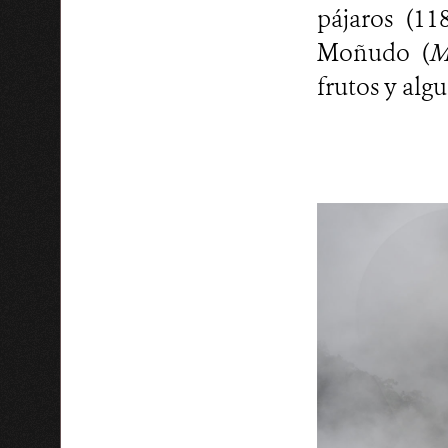
pájaros (11
Moñudo (
M
frutos y alg