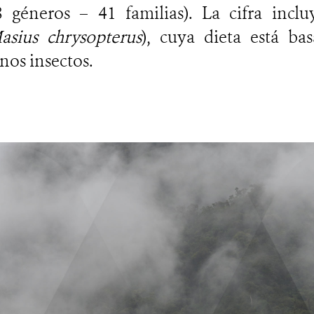
8 géneros – 41 familias). La cifra inclu
asius chrysopterus
), cuya dieta está b
unos insectos.