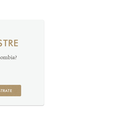
STRE
olombia?
STRATE