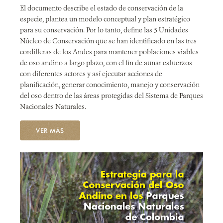
El documento describe el estado de conservación de la
especie, plantea un modelo conceptual y plan estratégico
NOTICIAS
para su conservación. Por lo tanto, define las 5 Unidades
Núcleo de Conservación que se han identificado en las tres
WCS VISUAL
cordilleras de los Andes para mantener poblaciones viables
de oso andino a largo plazo, con el fin de aunar esfuerzos
PUBLICACIONES
con diferentes actores y así ejecutar acciones de
planificación, generar conocimiento, manejo y conservación
ALIADOS Y ALIANZAS
del oso dentro de las áreas protegidas del Sistema de Parques
Nacionales Naturales.
COBERTURA EN MEDIOS DE COMUNICACIÓN
VER MÁS
INFORME ANUAL WCS
MECANISMO DE ATENCIÓN DE QUEJAS Y RECLAMOS
DONA