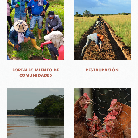
NOTICIAS
WCS VISUAL
PUBLICACIONES
ALIADOS Y ALIANZAS
COBERTURA EN MEDIOS DE COMUNICACIÓN
FORTALECIMIENTO DE
RESTAURACIÓN
COMUNIDADES
INFORME ANUAL WCS
MECANISMO DE ATENCIÓN DE QUEJAS Y RECLAMOS
DONA