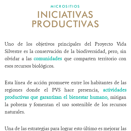
MICROSITIOS
INICIATIVAS
NOTICIAS
PRODUCTIVAS
WCS VISUAL
PUBLICACIONES
Uno de los objetivos principales del Proyecto Vida
Silvestre es la conservación de la biodiversidad, pero, sin
ALIADOS Y ALIANZAS
olvidar a las
comunidades
que comparten territorio con
esos recursos biológicos.
COBERTURA EN MEDIOS DE COMUNICACIÓN
INFORME ANUAL WCS
Esta línea de acción promueve entre los habitantes de las
regiones donde el PVS hace presencia,
actividades
MECANISMO DE ATENCIÓN DE QUEJAS Y RECLAMOS
productivas que garantizan el bienestar humano,
mitigan
la pobreza y fomentan el uso sostenible de los recursos
DONA
naturales.
Una de las estrategias para lograr esto último es mejorar las