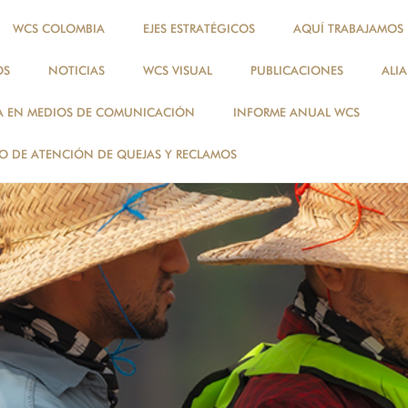
WCS COLOMBIA
EJES ESTRATÉGICOS
AQUÍ TRABAJAMOS
OS
NOTICIAS
WCS VISUAL
PUBLICACIONES
ALI
A EN MEDIOS DE COMUNICACIÓN
INFORME ANUAL WCS
 DE ATENCIÓN DE QUEJAS Y RECLAMOS