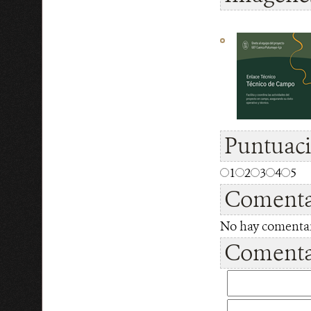
Puntuac
1
2
3
4
5
Comenta
No hay comentari
Comentar