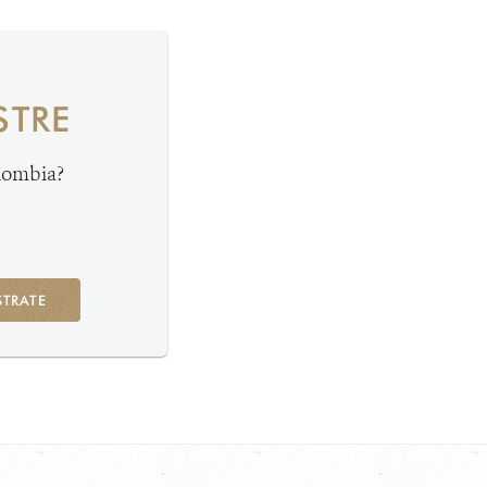
STRE
olombia?
STRATE