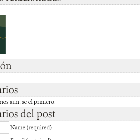
ión
rios
os aun, se el primero!
ios del post
Name (required)