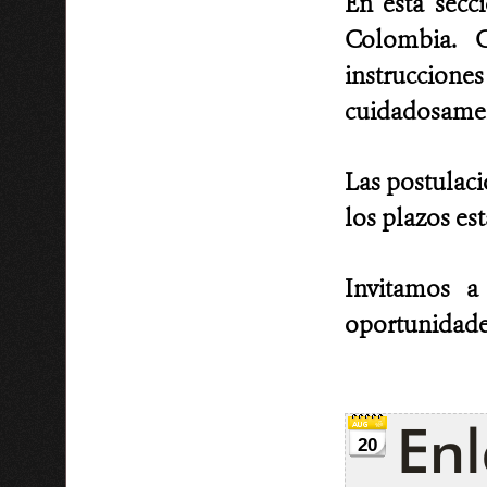
En esta secc
Colombia. C
instruccion
cuidadosament
Las postulaci
los plazos es
Invitamos a
oportunidade
Enl
20