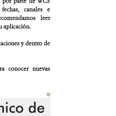
as por parte de WCS
fechas, canales e
recomendamos leer
 aplicación.
caciones y dentro de
ara conocer nuevas
nico de