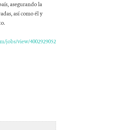
aís, asegurando la
adas, así como él y
to.
om/jobs/view/4002929052