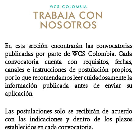
WCS COLOMBIA
TRABAJA CON
NOTICIAS
NOSOTROS
WCS VISUAL
PUBLICACIONES
En esta sección encontrarán las convocatorias
publicadas por parte de WCS Colombia. Cada
ALIADOS Y ALIANZAS
convocatoria cuenta con requisitos, fechas,
canales e instrucciones de postulación propios,
COBERTURA EN MEDIOS DE COMUNICACIÓN
por lo que recomendamos leer cuidadosamente la
INFORME ANUAL WCS
información publicada antes de enviar su
aplicación.
MECANISMO DE ATENCIÓN DE QUEJAS Y RECLAMOS
Las postulaciones solo se recibirán de acuerdo
DONA
con las indicaciones y dentro de los plazos
establecidos en cada convocatoria.