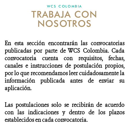
WCS COLOMBIA
TRABAJA CON
NOTICIAS
NOSOTROS
WCS VISUAL
PUBLICACIONES
En esta sección encontrarán las convocatorias
publicadas por parte de WCS Colombia. Cada
ALIADOS Y ALIANZAS
convocatoria cuenta con requisitos, fechas,
canales e instrucciones de postulación propios,
COBERTURA EN MEDIOS DE COMUNICACIÓN
por lo que recomendamos leer cuidadosamente la
INFORME ANUAL WCS
información publicada antes de enviar su
aplicación.
MECANISMO DE ATENCIÓN DE QUEJAS Y RECLAMOS
Las postulaciones solo se recibirán de acuerdo
DONA
con las indicaciones y dentro de los plazos
establecidos en cada convocatoria.