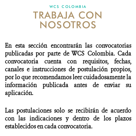
WCS COLOMBIA
TRABAJA CON
NOTICIAS
NOSOTROS
WCS VISUAL
PUBLICACIONES
En esta sección encontrarán las convocatorias
publicadas por parte de WCS Colombia. Cada
ALIADOS Y ALIANZAS
convocatoria cuenta con requisitos, fechas,
canales e instrucciones de postulación propios,
COBERTURA EN MEDIOS DE COMUNICACIÓN
por lo que recomendamos leer cuidadosamente la
INFORME ANUAL WCS
información publicada antes de enviar su
aplicación.
MECANISMO DE ATENCIÓN DE QUEJAS Y RECLAMOS
Las postulaciones solo se recibirán de acuerdo
DONA
con las indicaciones y dentro de los plazos
establecidos en cada convocatoria.