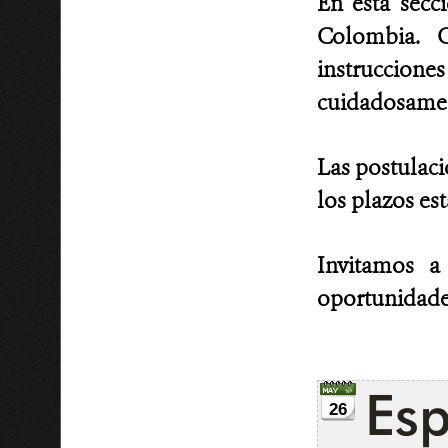
En esta secc
Colombia. C
instruccion
cuidadosament
Las postulaci
los plazos es
Invitamos a
oportunidade
Esp
26