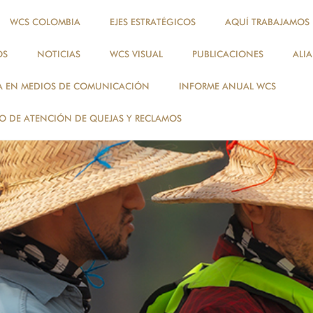
WCS COLOMBIA
EJES ESTRATÉGICOS
AQUÍ TRABAJAMOS
OS
NOTICIAS
WCS VISUAL
PUBLICACIONES
ALI
A EN MEDIOS DE COMUNICACIÓN
INFORME ANUAL WCS
 DE ATENCIÓN DE QUEJAS Y RECLAMOS