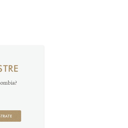
STRE
olombia?
STRATE