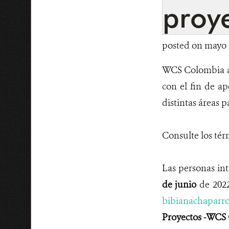
proy
posted on mayo 2
WCS Colombia abr
con el fin de a
distintas áreas p
Consulte los tér
Las personas int
de junio
de 2022
bibianachaparr
Proyectos -WCS