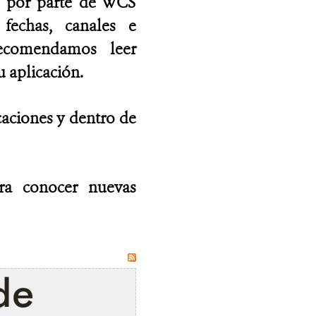
as por parte de WCS
fechas, canales e
recomendamos leer
 aplicación.
caciones y dentro de
ara conocer nuevas
de