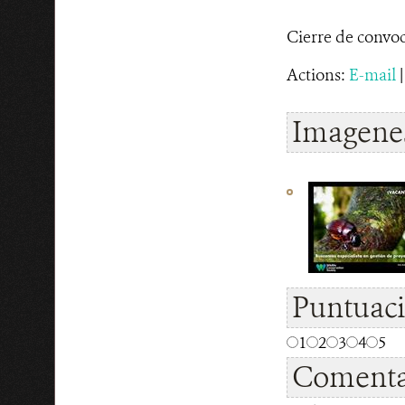
Cierre de convoc
Actions:
E-mail
Imagenes
Puntuac
1
2
3
4
5
Comenta