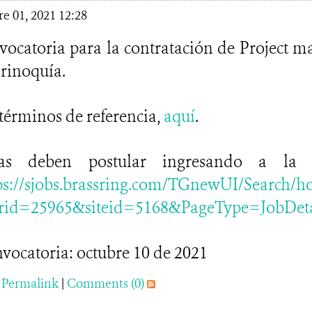
e 01, 2021 12:28
ocatoria para la contratación de Project m
inoquía.
términos de referencia,
aquí
.
nas deben postular ingresando a l
ps://sjobs.brassring.com/TGnewUI/Search
rid=25965&siteid=5168&PageType=JobDet
nvocatoria: octubre 10 de 2021
|
Permalink
|
Comments (0)