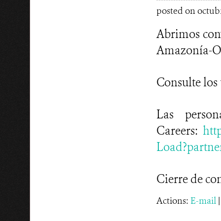
posted on octubr
Abrimos conv
Amazonía-Or
Consulte los 
Las perso
Careers:
htt
Load?partne
Cierre de co
Actions:
E-mail