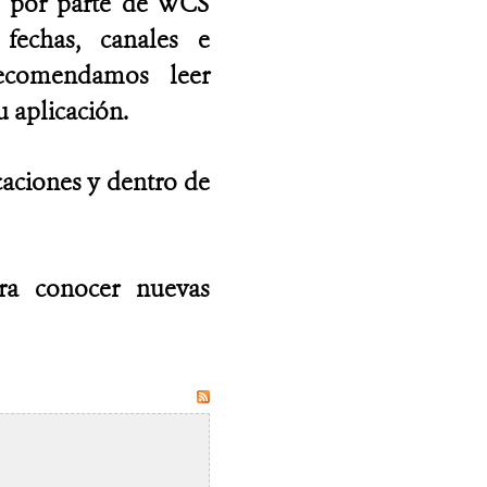
as por parte de WCS
fechas, canales e
recomendamos leer
 aplicación.
caciones y dentro de
ara conocer nuevas