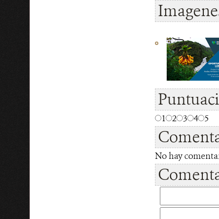
Imagenes
Puntuac
1
2
3
4
5
Comenta
No hay comentari
Comentar