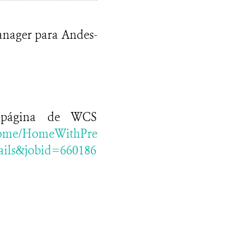
anager para Andes-
a página de WCS
/home/HomeWithPre
ails&jobid=660186