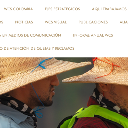
WCS COLOMBIA
EJES ESTRATÉGICOS
AQUÍ TRABAJAMOS
OS
NOTICIAS
WCS VISUAL
PUBLICACIONES
ALI
A EN MEDIOS DE COMUNICACIÓN
INFORME ANUAL WCS
 DE ATENCIÓN DE QUEJAS Y RECLAMOS