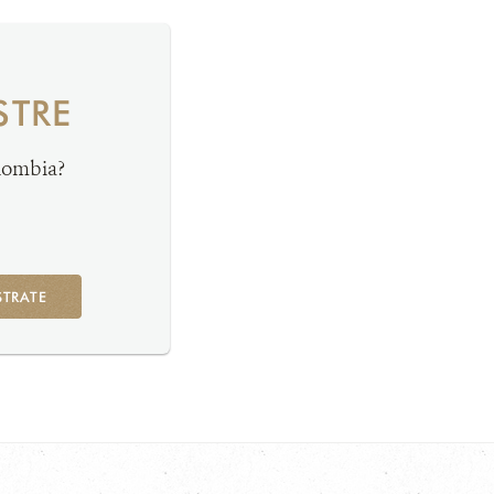
STRE
olombia?
STRATE