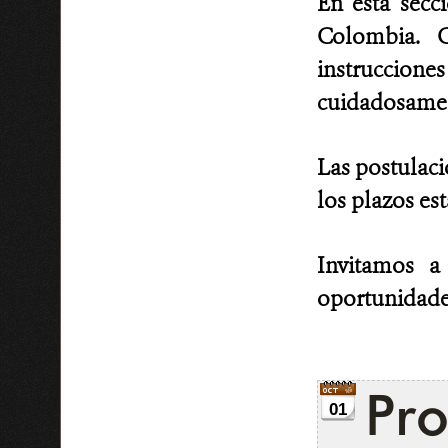
En esta secc
Colombia. C
instruccion
cuidadosament
Las postulaci
los plazos es
Invitamos a
oportunidade
Pr
01