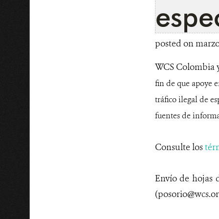
espec
posted on marzo 
WCS Colombia y
fin de que apoye e
tráfico ilegal de 
fuentes de inform
Consulte los
tér
Envío de hojas d
(posorio@wcs.org