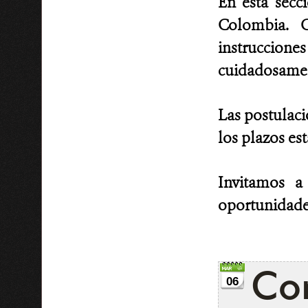
En esta secc
Colombia. C
instruccion
cuidadosament
Las postulaci
los plazos es
Invitamos a
oportunidade
Con
06