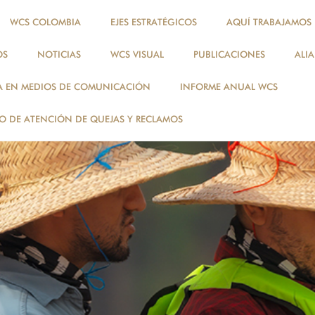
WCS COLOMBIA
EJES ESTRATÉGICOS
AQUÍ TRABAJAMOS
OS
NOTICIAS
WCS VISUAL
PUBLICACIONES
ALI
A EN MEDIOS DE COMUNICACIÓN
INFORME ANUAL WCS
 DE ATENCIÓN DE QUEJAS Y RECLAMOS