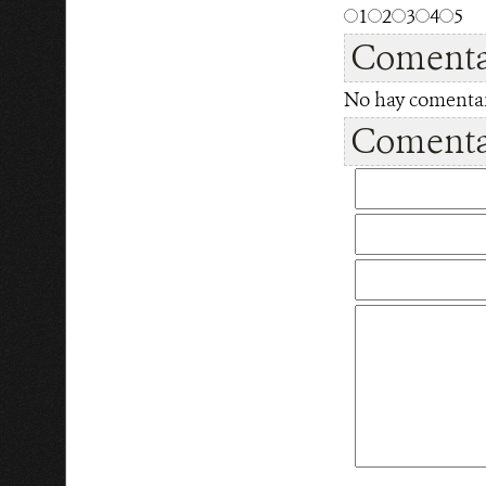
1
2
3
4
5
Comenta
No hay comentari
Comentar