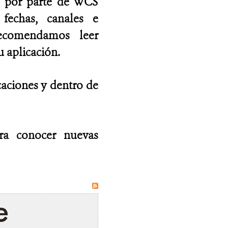
as por parte de WCS
fechas, canales e
recomendamos leer
 aplicación.
caciones y dentro de
ara conocer nuevas
e