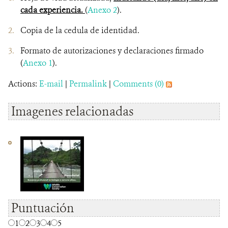
cada experiencia.
(
Anexo 2
).
Copia de la cedula de identidad.
Formato de autorizaciones y declaraciones firmado
(
Anexo 1
).
Actions:
E-mail
|
Permalink
|
Comments (0)
Imagenes relacionadas
Puntuación
1
2
3
4
5