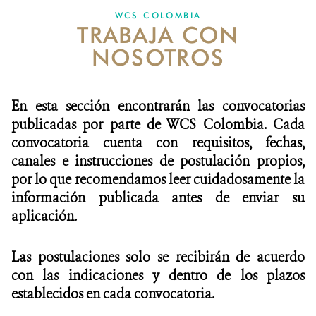
WCS COLOMBIA
TRABAJA CON
NOTICIAS
NOSOTROS
WCS VISUAL
PUBLICACIONES
En esta sección encontrarán las convocatorias
publicadas por parte de WCS Colombia. Cada
ALIADOS Y ALIANZAS
convocatoria cuenta con requisitos, fechas,
canales e instrucciones de postulación propios,
COBERTURA EN MEDIOS DE COMUNICACIÓN
por lo que recomendamos leer cuidadosamente la
INFORME ANUAL WCS
información publicada antes de enviar su
aplicación.
MECANISMO DE ATENCIÓN DE QUEJAS Y RECLAMOS
Las postulaciones solo se recibirán de acuerdo
DONA
con las indicaciones y dentro de los plazos
establecidos en cada convocatoria.