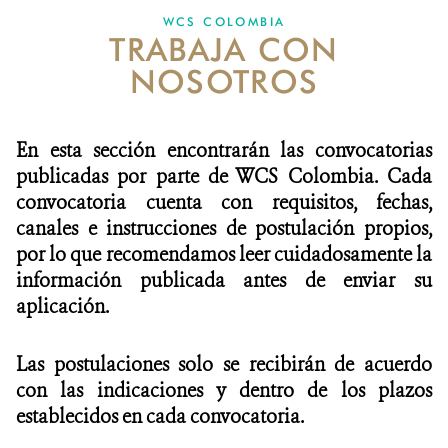
WCS COLOMBIA
TRABAJA CON
NOTICIAS
NOSOTROS
WCS VISUAL
PUBLICACIONES
En esta sección encontrarán las convocatorias
publicadas por parte de WCS Colombia. Cada
ALIADOS Y ALIANZAS
convocatoria cuenta con requisitos, fechas,
canales e instrucciones de postulación propios,
COBERTURA EN MEDIOS DE COMUNICACIÓN
por lo que recomendamos leer cuidadosamente la
INFORME ANUAL WCS
información publicada antes de enviar su
aplicación.
MECANISMO DE ATENCIÓN DE QUEJAS Y RECLAMOS
Las postulaciones solo se recibirán de acuerdo
DONA
con las indicaciones y dentro de los plazos
establecidos en cada convocatoria.