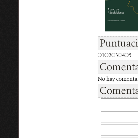
Puntuac
1
2
3
4
5
Comenta
No hay comentari
Comentar