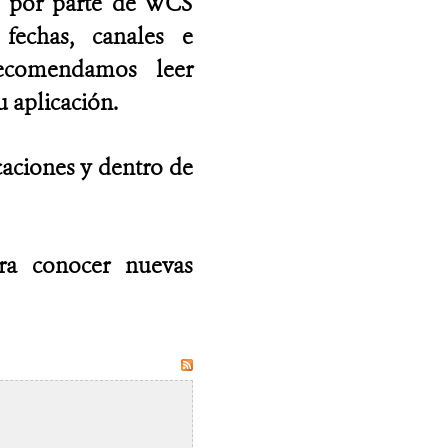
as por parte de WCS
fechas, canales e
recomendamos leer
 aplicación.
caciones y dentro de
ara conocer nuevas