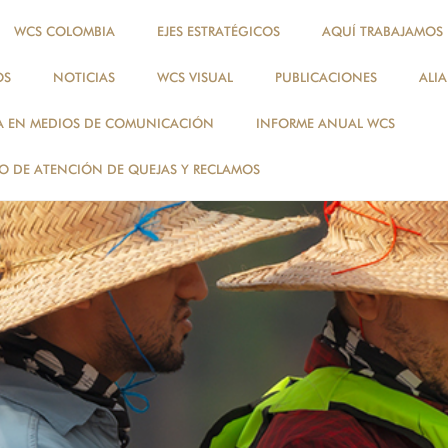
WCS COLOMBIA
EJES ESTRATÉGICOS
AQUÍ TRABAJAMOS
OS
NOTICIAS
WCS VISUAL
PUBLICACIONES
ALI
A EN MEDIOS DE COMUNICACIÓN
INFORME ANUAL WCS
 DE ATENCIÓN DE QUEJAS Y RECLAMOS