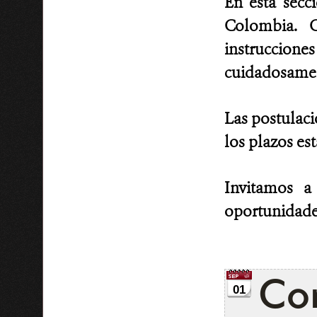
En esta secc
Colombia. C
instruccion
cuidadosament
Las postulaci
los plazos es
Invitamos a
oportunidade
Con
01