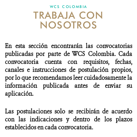
WCS COLOMBIA
TRABAJA CON
NOTICIAS
NOSOTROS
WCS VISUAL
PUBLICACIONES
En esta sección encontrarán las convocatorias
publicadas por parte de WCS Colombia. Cada
ALIADOS Y ALIANZAS
convocatoria cuenta con requisitos, fechas,
canales e instrucciones de postulación propios,
COBERTURA EN MEDIOS DE COMUNICACIÓN
por lo que recomendamos leer cuidadosamente la
INFORME ANUAL WCS
información publicada antes de enviar su
aplicación.
MECANISMO DE ATENCIÓN DE QUEJAS Y RECLAMOS
Las postulaciones solo se recibirán de acuerdo
DONA
con las indicaciones y dentro de los plazos
establecidos en cada convocatoria.