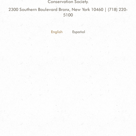
Conservation Society.
Contact
Address:
2300 Southern Boulevard Bronx, New York 10460 | (718) 220-
Information
5100
English
Español