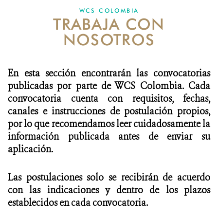
WCS COLOMBIA
TRABAJA CON
NOTICIAS
NOSOTROS
WCS VISUAL
PUBLICACIONES
En esta sección encontrarán las convocatorias
publicadas por parte de WCS Colombia. Cada
ALIADOS Y ALIANZAS
convocatoria cuenta con requisitos, fechas,
canales e instrucciones de postulación propios,
COBERTURA EN MEDIOS DE COMUNICACIÓN
por lo que recomendamos leer cuidadosamente la
INFORME ANUAL WCS
información publicada antes de enviar su
aplicación.
MECANISMO DE ATENCIÓN DE QUEJAS Y RECLAMOS
Las postulaciones solo se recibirán de acuerdo
DONA
con las indicaciones y dentro de los plazos
establecidos en cada convocatoria.