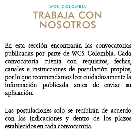
WCS COLOMBIA
TRABAJA CON
NOTICIAS
NOSOTROS
WCS VISUAL
PUBLICACIONES
En esta sección encontrarán las convocatorias
publicadas por parte de WCS Colombia. Cada
ALIADOS Y ALIANZAS
convocatoria cuenta con requisitos, fechas,
canales e instrucciones de postulación propios,
COBERTURA EN MEDIOS DE COMUNICACIÓN
por lo que recomendamos leer cuidadosamente la
INFORME ANUAL WCS
información publicada antes de enviar su
aplicación.
MECANISMO DE ATENCIÓN DE QUEJAS Y RECLAMOS
Las postulaciones solo se recibirán de acuerdo
DONA
con las indicaciones y dentro de los plazos
establecidos en cada convocatoria.