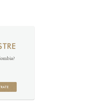
STRE
olombia?
TRATE