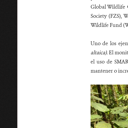
Global Wildlife
Society (FZS), 
Wildlife Fund (W
Uno de los ejem
altaica
).
El monit
el uso de SMART
mantener o incre