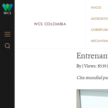
Skip
INICIO
to
WCS
main
MICROSITI
WCS COLOMBIA
content
COBERTUR
MENU
MECANISMO
Search
WCS.org
Entrenam
By
|
Views: 8539
Cita mundial par