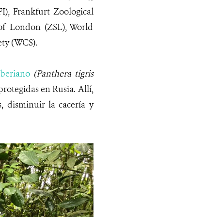
I), Frankfurt Zoological
y of London (ZSL), World
ety (WCS).
iberiano
(Panthera tigris
rotegidas en Rusia. Allí,
 disminuir la cacería y