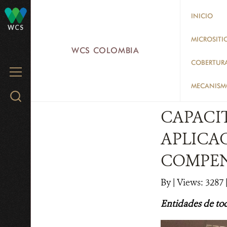
Skip
INICIO
to
WCS
main
MICROSITI
WCS COLOMBIA
content
COBERTUR
MENU
MECANISMO
Search
WCS.org
CAPACI
APLICA
COMPEN
By
|
Views: 3287
|
Entidades de todo