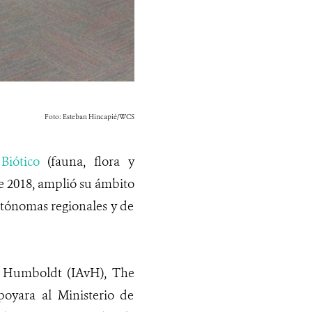
Foto: Esteban Hincapié/WCS
iótico
(fauna, flora y
de 2018, amplió su ámbito
utónomas regionales y de
on Humboldt (IAvH), The
oyara al Ministerio de