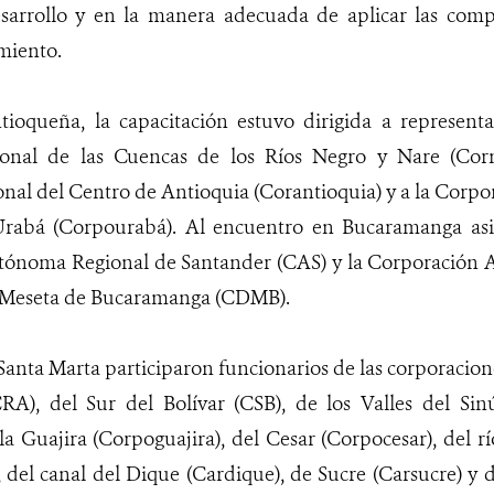
sarrollo y en la manera adecuada de aplicar las compe
miento.
ntioqueña, la capacitación estuvo dirigida a represent
nal de las Cuencas de los Ríos Negro y Nare (Corn
l del Centro de Antioquia (Corantioquia) y a la Corpor
 Urabá (Corpourabá). Al encuentro en Bucaramanga asi
tónoma Regional de Santander (CAS) y la Corporación 
a Meseta de Bucaramanga (CDMB).
 Santa Marta participaron funcionarios de las corporacio
CRA), del Sur del Bolívar (CSB), de los Valles del Si
a Guajira (Corpoguajira), del Cesar (Corpocesar), del 
del canal del Dique (Cardique), de Sucre (Carsucre) y d