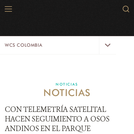
Skip
MENU
Sear
to
WCS.
main
WCS
content
WCS
WCS COLOMBIA
Colombia
Menu
INICIO
WCS COLOMBIA
NOTICIAS
NOTICIAS
EJES ESTRATÉGICOS
AQUÍ TRABAJAMOS
CON TELEMETRÍA SATELITAL
HACEN SEGUIMIENTO A OSOS
LÍNEAS DE ACCIÓN
ANDINOS EN EL PARQUE
MICROSITIOS