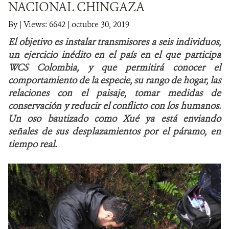
NACIONAL CHINGAZA
NOTICIAS
By
|
Views: 6642
| octubre 30, 2019
El objetivo es instalar transmisores a seis individuos,
WCS VISUAL
un ejercicio inédito en el país en el que participa
WCS Colombia, y que permitirá conocer el
PUBLICACIONES
comportamiento de la especie, su rango de hogar, las
relaciones con el paisaje, tomar medidas de
ALIADOS Y ALIANZAS
conservación y reducir el conflicto con los humanos.
COBERTURA EN MEDIOS DE COMUNICACIÓN
Un oso bautizado como Xué ya está enviando
señales de sus desplazamientos por el páramo, en
INFORME ANUAL WCS
tiempo real.
MECANISMO DE ATENCIÓN DE QUEJAS Y RECLAMOS
DONA