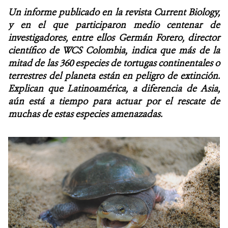
Un informe publicado en la revista Current Biology,
NOTICIAS
y en el que participaron medio centenar de
investigadores, entre ellos Germán Forero, director
WCS VISUAL
científico de WCS Colombia, indica que más de la
mitad de las 360 especies de tortugas continentales o
PUBLICACIONES
terrestres del planeta están en peligro de extinción.
Explican que Latinoamérica, a diferencia de Asia,
ALIADOS Y ALIANZAS
aún está a tiempo para actuar por el rescate de
muchas de estas especies amenazadas.
COBERTURA EN MEDIOS DE COMUNICACIÓN
INFORME ANUAL WCS
MECANISMO DE ATENCIÓN DE QUEJAS Y RECLAMOS
DONA