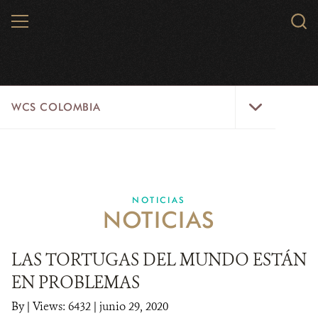
Skip
MENU
Sear
to
WCS.
main
WCS
content
WCS
WCS COLOMBIA
Colombia
Menu
INICIO
WCS COLOMBIA
NOTICIAS
NOTICIAS
EJES ESTRATÉGICOS
AQUÍ TRABAJAMOS
LAS TORTUGAS DEL MUNDO ESTÁN
EN PROBLEMAS
LÍNEAS DE ACCIÓN
By
|
Views: 6432
| junio 29, 2020
MICROSITIOS