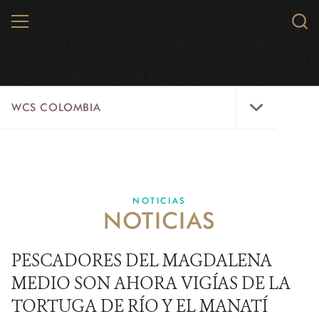
Skip
MENU
Sear
to
WCS.
main
WCS
content
WCS
WCS COLOMBIA
Colombia
Menu
INICIO
WCS COLOMBIA
NOTICIAS
NOTICIAS
EJES ESTRATÉGICOS
AQUÍ TRABAJAMOS
PESCADORES DEL MAGDALENA
MEDIO SON AHORA VIGÍAS DE LA
LÍNEAS DE ACCIÓN
TORTUGA DE RÍO Y EL MANATÍ
MICROSITIOS