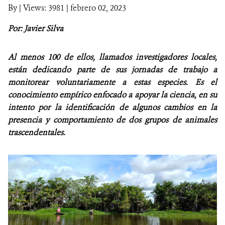
By
|
Views: 3981
| febrero 02, 2023
NOTICIAS
Por: Javier Silva
WCS VISUAL
Al menos 100 de ellos, llamados investigadores locales,
PUBLICACIONES
están dedicando parte de sus jornadas de trabajo a
monitorear voluntariamente a estas especies. Es el
ALIADOS Y ALIANZAS
conocimiento empírico enfocado a apoyar la ciencia, en su
intento por la identificación de algunos cambios en la
COBERTURA EN MEDIOS DE COMUNICACIÓN
presencia y comportamiento de dos grupos de animales
trascendentales.
INFORME ANUAL WCS
MECANISMO DE ATENCIÓN DE QUEJAS Y RECLAMOS
DONA