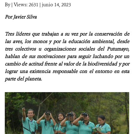
By
|
Views: 2631
| junio 14, 2023
NOTICIAS
Por Javier Silva
WCS VISUAL
Tres
líderes que trabajan a su vez por la conservación de
PUBLICACIONES
las aves, los monos y por la educación ambiental, desde
tres colectivos u organizaciones sociales del Putumayo,
ALIADOS Y ALIANZAS
hablan de sus motivaciones para seguir luchando por un
cambio de actitud frente al valor de la biodiversidad y por
COBERTURA EN MEDIOS DE COMUNICACIÓN
lograr una existencia responsable con el entorno en esta
parte del
planeta.
INFORME ANUAL WCS
MECANISMO DE ATENCIÓN DE QUEJAS Y RECLAMOS
DONA