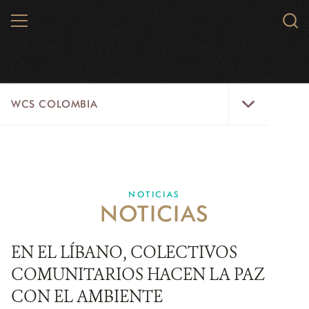
Skip
MENU
Sear
to
WCS.
main
WCS
content
WCS
WCS COLOMBIA
Colombia
Menu
INICIO
WCS COLOMBIA
NOTICIAS
NOTICIAS
EJES ESTRATÉGICOS
AQUÍ TRABAJAMOS
EN EL LÍBANO, COLECTIVOS
COMUNITARIOS HACEN LA PAZ
LÍNEAS DE ACCIÓN
CON EL AMBIENTE
MICROSITIOS